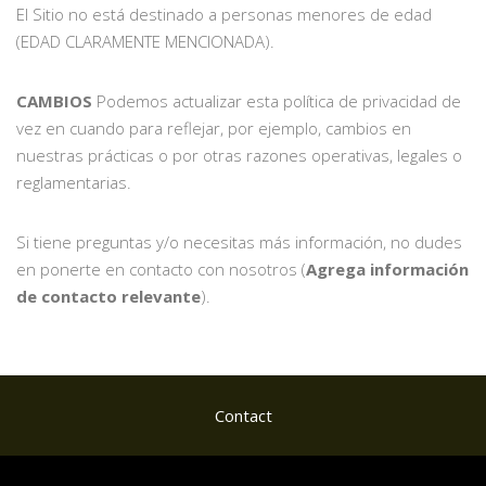
El Sitio no está destinado a personas menores de edad
(EDAD CLARAMENTE MENCIONADA).
CAMBIOS
Podemos actualizar esta política de privacidad de
vez en cuando para reflejar, por ejemplo, cambios en
nuestras prácticas o por otras razones operativas, legales o
reglamentarias.
Si tiene preguntas y/o necesitas más información, no dudes
en ponerte en contacto con nosotros (
Agrega información
de contacto relevante
).
Contact