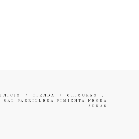
E LA CARNE
BOX ASADOR
BUSCAR
ACCESO
INICIO
/
TIENDA
/
CHICUREO
/
SAL PARRILLERA PIMIENTA NEGRA
AUKAS