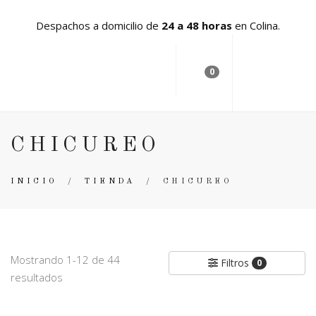
Despachos a domicilio de
24 a 48 horas
en Colina.
0
CHICUREO
INICIO
/
TIENDA
/
CHICUREO
Mostrando 1-12 de 44
Filtros
0
resultados